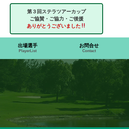
第３回ステラツアーカップ
ご協賛・ご協力・ご後援
ありがとうございました
出場選手
お問合せ
PlayerList
Contact