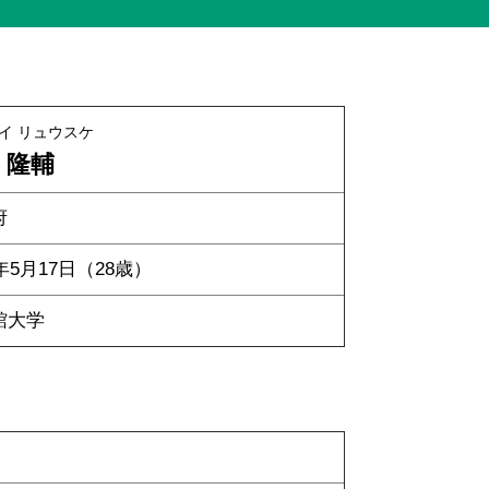
イ リュウスケ
 隆輔
府
7年5月17日（28歳）
館大学