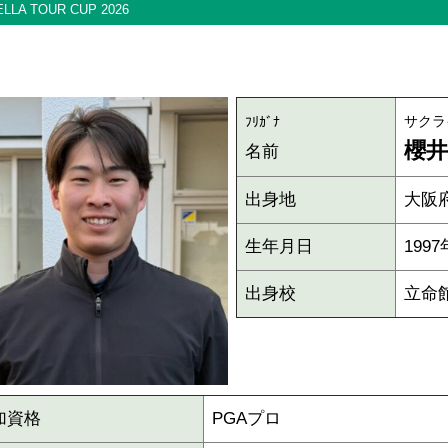
LA TOUR CUP 2026
サクラ
ﾌﾘｶﾞﾅ
櫻井
名前
出身地
大阪
生年月日
199
出身校
立命
加資格
PGAプロ