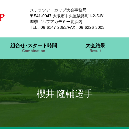
ステラツアーカップ大会事務局
〒541-0047 大阪市中央区淡路町1-2-5-B1
摩季ゴルフアカデミー北浜内
TEL : 06-6147-2353/FAX : 06-6226-3003
組合せ･スタート時間
大会結果
Combination
Result
櫻井 隆輔選手