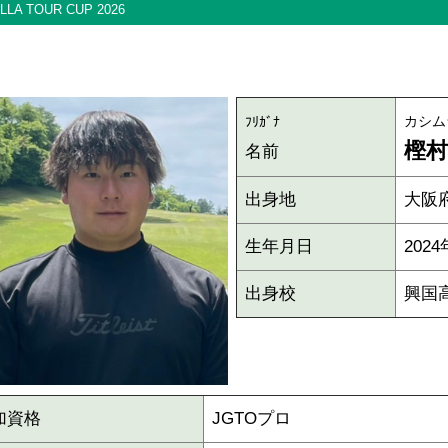
LA TOUR CUP 2026
カシム
ﾌﾘｶﾞﾅ
樫村
名前
出身地
大阪
生年月日
202
出身校
興国
加資格
JGTOプロ