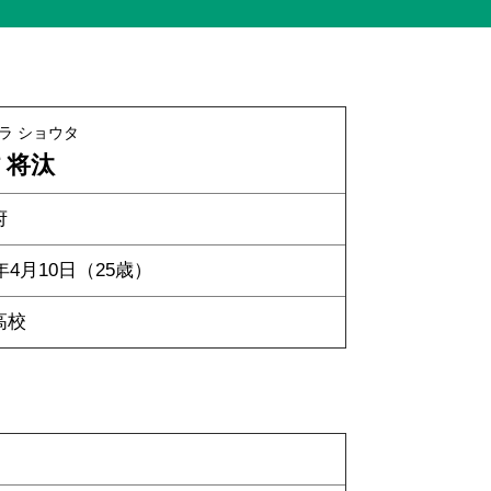
ラ ショウタ
 将汰
府
4年4月10日（25歳）
高校