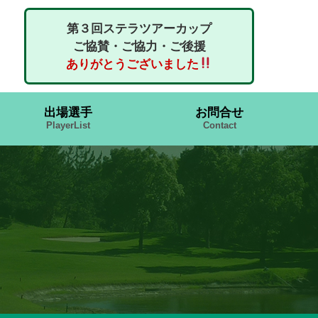
第３回ステラツアーカップ
ご協賛・ご協力・ご後援
ありがとうございました
出場選手
お問合せ
PlayerList
Contact