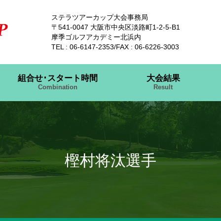
ステラツアーカップ大会事務局
〒541-0047 大阪市中央区淡路町1-2-5-B1
摩季ゴルフアカデミー北浜内
TEL : 06-6147-2353/FAX : 06-6226-3003
組合せ･スタート時間
大会結果
Combination
Result
樫村将汰選手