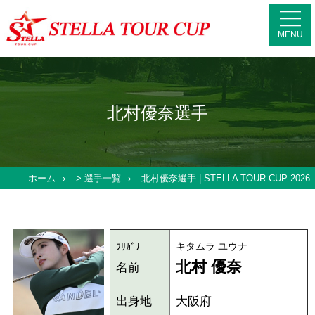
MENU
北村優奈選手
ホーム
>
選手一覧
北村優奈選手 | STELLA TOUR CUP 2026
キタムラ ユウナ
ﾌﾘｶﾞﾅ
北村 優奈
名前
出身地
大阪府